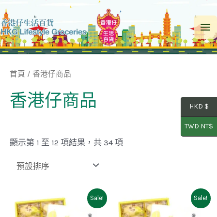
Skip
to
Ma
content
Me
首頁
/ 香港仔商品
香港仔商品
HKD $
TWD NT$
顯示第 1 至 12 項結果，共 34 項
Sale!
Sale!