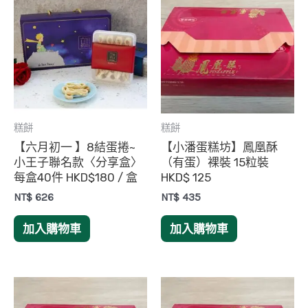
糕餅
糕餅
【六月初一 】8結蛋捲~
【小潘蛋糕坊】鳳凰酥
小王子聯名款〈分享盒〉
（有蛋）裸裝 15粒裝
每盒40件 HKD$180 / 盒
HKD$ 125
NT$
626
NT$
435
加入購物車
加入購物車