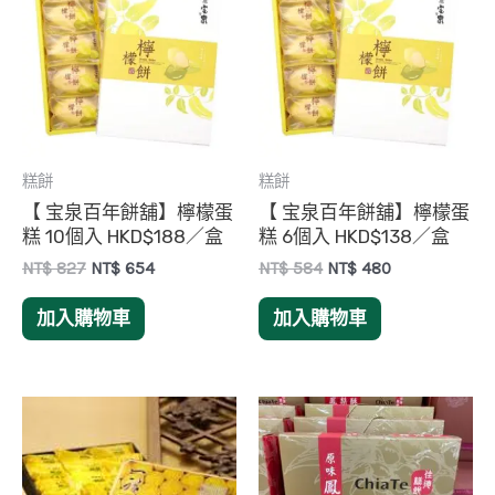
糕餅
糕餅
【 宝泉百年餅舖】檸檬蛋
【 宝泉百年餅舖】檸檬蛋
糕 10個入 HKD$188／盒
糕 6個入 HKD$138／盒
Original
Current
Original
Current
NT$
827
NT$
654
NT$
584
NT$
480
price
price
price
price
was:
is:
was:
is:
加入購物車
加入購物車
NT$ 827.
NT$ 654.
NT$ 584.
NT$ 480.