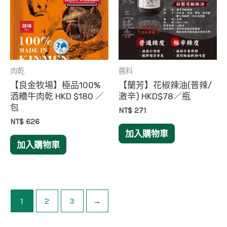
肉乾
醬料
【良金牧場】極品100%
【蘭芳】花椒辣油(普辣/
酒糟牛肉乾 HKD $180 ／
激辛) HKD$78／瓶
包
NT$
271
NT$
626
加入購物車
加入購物車
1
2
3
→