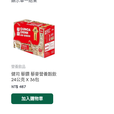
顯示單一結果
營養飲品
健司 藜鑽 藜麥營養穀飲
24公克 X 36包
NT$
487
加入購物車