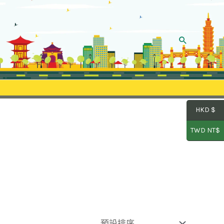
Search
HKD $
TWD NT$