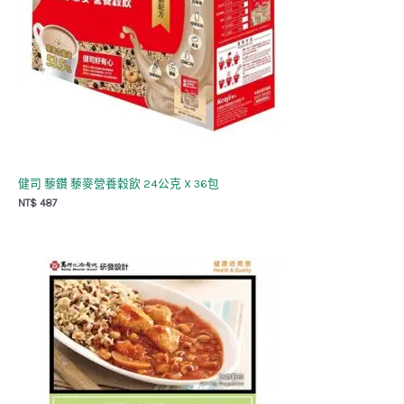
健司 藜鑽 藜麥營養穀飲 24公克 X 36包
NT$
487