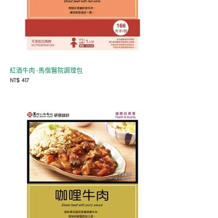
紅酒牛肉 -馬偕醫院調理包
NT$
417