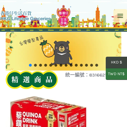
Skip
to
Ma
content
Me
HKD $
TWD NT$
統一編號：83166218