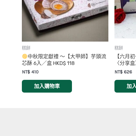
糕餅
糕餅
中秋限定獻禮 ～【大甲師】芋頭流
【六月初
芯酥 6入／盒 HKD$ 118
〈分享盒〉
NT$
410
NT$
626
加入購物車
加