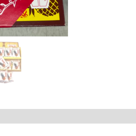
／
盒
HKD$198
數
量