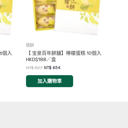
糕餅
6個入
【 宝泉百年餅舖】檸檬蛋糕 10個入
HKD$188／盒
Original
Current
NT$
827
NT$
654
price
price
was:
is:
加入購物車
NT$ 827.
NT$ 654.