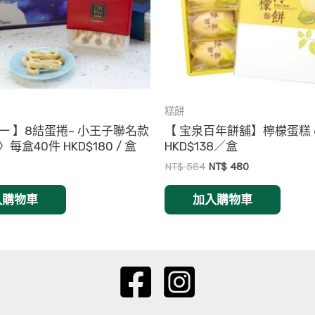
糕餅
一 】8結蛋捲~ 小王子聯名款
【 宝泉百年餅舖】檸檬蛋糕 
每盒40件 HKD$180 / 盒
HKD$138／盒
Original
Current
NT$
584
NT$
480
price
price
was:
is:
入購物車
加入購物車
NT$ 584.
NT$ 480.