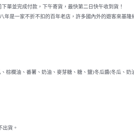
中午前下單並完成付款，下午寄貨，最快第二日快午收到貨！
八年是一家不折不扣的百年老店，許多國內外的遊客來基隆
、棕欄油、番薯、奶油、麥芽糖、糖、鹽)冬瓜醬(冬瓜、奶油
日不出貨。