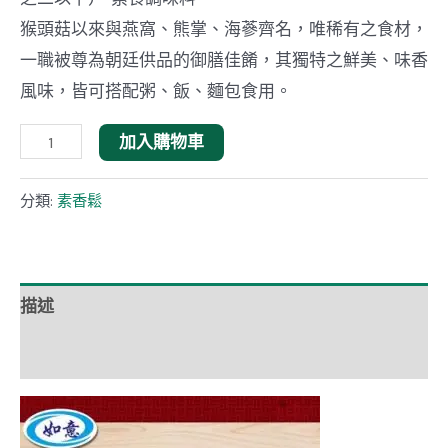
猴頭菇以來與燕窩、熊掌、海蔘齊名，唯稀有之食材，
一職被尊為朝廷供品的御膳佳餚，其獨特之鮮美、味香
風味，皆可搭配粥、飯、麵包食用。
猴
加入購物車
頭
菇
分類:
素香鬆
絲
-
如
描述
意
額外資訊
生
技
數