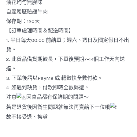
油花均勻無腥味
量
自產履歷驗證牛肉
保存期：120天
【訂單處理時間＆配送時間】
1. 平日每天00:00 前結單；週六、週日及國定假日不出
貨。
2. 此貨品備貨期較長，下單後預期7-14個工作天內送
達。
3. 下單後請以PayMe 或 轉數快全數付款。
4. 如遇到缺貨，付款即時全數歸還。
注意
因食品都有保鮮期的問題～
若是退貨後因衛生問題就無法再賣給下一位哦
故不接受退、換貨