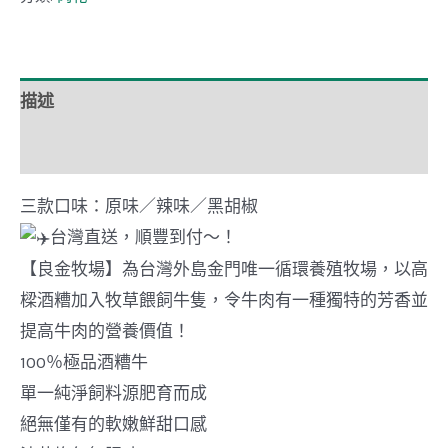
場】
極
品
描述
100%
額外資訊
酒
糟
三款口味：原味／辣味／黑胡椒
牛
台灣直送，順豐到付～！
肉
【良金牧場】為台灣外島金門唯一循環養殖牧場，以高
乾
樑酒糟加入牧草餵飼牛隻，令牛肉有一種獨特的芳香並
HKD
提高牛肉的營養價值！
$180
100％極品酒糟牛
／
單一純淨飼料源肥育而成
包
絕無僅有的軟嫩鮮甜口感
數