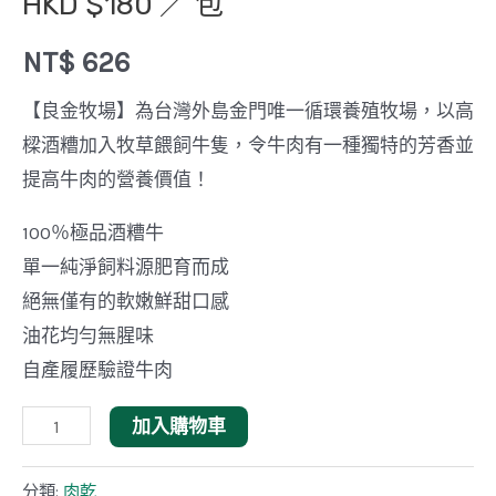
HKD $180 ／ 包
NT$
626
【良金牧場】為台灣外島金門唯一循環養殖牧場，以高
樑酒糟加入牧草餵飼牛隻，令牛肉有一種獨特的芳香並
提高牛肉的營養價值！
100％極品酒糟牛
單一純淨飼料源肥育而成
絕無僅有的軟嫩鮮甜口感
油花均勻無腥味
自產履歷驗證牛肉
【良
加入購物車
金
牧
分類:
肉乾