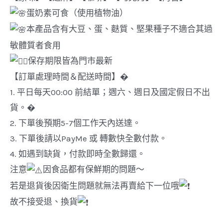
名
蛋奶素可食（使用植物油）
款
本產品含有大豆、蛋、麩質、堅果種子不適合其過
〈分
敏體質者食用
享
保存期限皆為門市最新
盒〉
【訂單處理時間＆配送時間】�
每
1. 平日每天00:00 前結單；週六、週日及國定假日不出
盒
貨。�
40
2. 下單後預期5-7個工作天內送達。
件
3. 下單後請以PayMe 或 轉數快全數付款。
HKD$180
4. 如遇到缺貨，付款即時全數歸還。
/
注意
因食品都有保鮮期的問題～
盒
若是退貨後因衛生問題就無法再賣給下一位哦
數
故不接受退、換貨
量