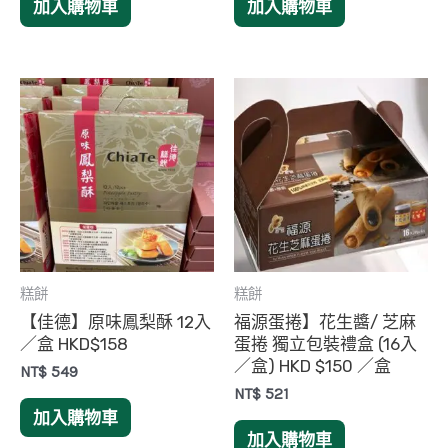
加入購物車
加入購物車
糕餅
糕餅
【佳德】原味鳳梨酥 12入
福源蛋捲】花生醬/ 芝麻
／盒 HKD$158
蛋捲 獨立包裝禮盒 (16入
／盒) HKD $150 ／盒
NT$
549
NT$
521
加入購物車
加入購物車