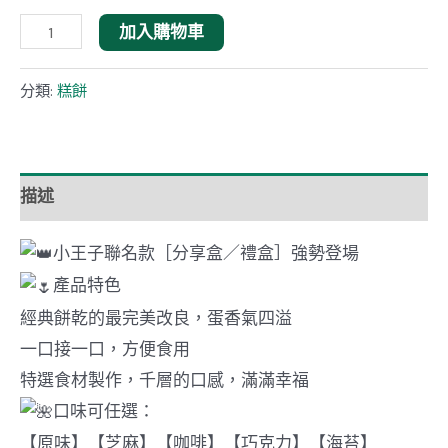
【六
加入購物車
月
初
分類:
糕餅
一
】
8
描述
結
蛋
小王子聯名款［分享盒／禮盒］強勢登場
捲
產品特色
~
經典餅乾的最完美改良，蛋香氣四溢
小
一口接一口，方便食用
王
特選食材製作，千層的口感，滿滿幸福
子
口味可任選：
聯
【原味】【芝麻】【咖啡】【巧克力】【海苔】